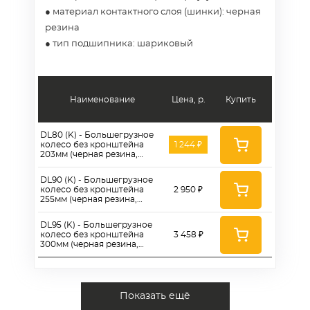
● материал контактного слоя (шинки): черная
резина
● тип подшипника: шариковый
Наименование
Цена, р.
Купить
DL80 (K) - Большегрузное
колесо без кронштейна
1 244 ₽
203мм (черная резина,
шарикоподш.)
DL90 (K) - Большегрузное
колесо без кронштейна
2 950 ₽
255мм (черная резина,
двойной шарикоподш.)
DL95 (K) - Большегрузное
колесо без кронштейна
3 458 ₽
300мм (черная резина,
двойной шарикоподш.)
Показать ещё