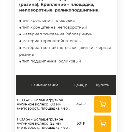
(резина). Крепление – площадка,
неповоротные, роликоподшипник.
● тип крепления: площадка
● тип кронштейна: неповоротный
● материал основания (обода): чугун
● материал кронштейна: сталь
● материал контактного слоя (шинки): черная
резина
● тип подшипника: роликовый
Наименование
Цена, р.
Купить
FCD 46 - Большегрузное
чугунное колесо 100 мм
474 ₽
(неповорот., площадка, черн.
рез., роликоподш.)
FCD 54 - Большегрузное
чугунное колесо 125 мм
601 ₽
(неповорот., площадка, черн.
рез., роликоподш.)