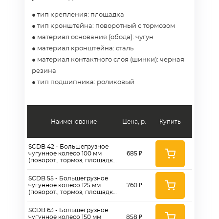
● тип крепления: площадка
● тип кронштейна: поворотный с тормозом
● материал основания (обода): чугун
● материал кронштейна: сталь
● материал контактного слоя (шинки): черная
резина
● тип подшипника: роликовый
Наименование
Цена, р.
Купить
SCDB 42 - Большегрузное
чугунное колесо 100 мм
685 ₽
(поворот., тормоз, площадка,
черн. рез, роликоподш.)
SCDB 55 - Большегрузное
чугунное колесо 125 мм
760 ₽
(поворот., тормоз, площадка,
черн. рез, роликоподш.)
SCDB 63 - Большегрузное
чугунное колесо 150 мм
858 ₽